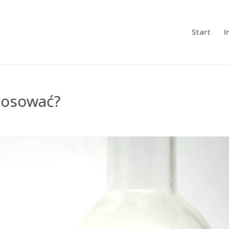
Start
I
stosować?