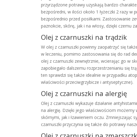
przyrządzone potrawy uzyskają bardzo charakt
bezpośredni, w ilości około 1 łyżeczki 2 razy w 
bezpośrednio przed posiłkami. Zastosowanie ze
paznokcie, skórę, jak i na włosy, dzięki czemu 
Olej z czarnuszki na trądzik
W olej z czarnuszki powinny zaopatrzyć się takż
w leczeniu, pomimo zastosowania się do rad de
olej z czarnuszki zewnętrznie, wcierając go w sk
zapobiegało dalszemu rozprzestrzenianiu się trąd
ten sprawdzi się także idealnie w przypadku ato
właściwości przeciwgrzybicze i antyseptyczne).
Olej z czarnuszki na alergię
Olej z czarnuszki wykazuje działanie antyhista
na alergię. Dzięki jego właściwościom możemy 
skórnymi, jak i łzawieniem oczu. Zmniejszając s
czarnuszki przyczynia się także do potrawy na
Olej z czarnuszki na zmarszczk