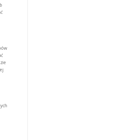
ób
ać
ępów
ać
zie
ej
cych