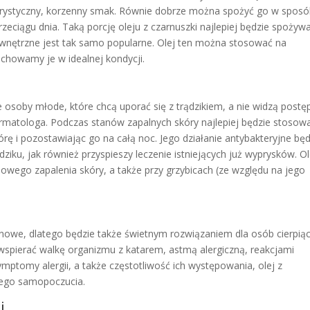
erystyczny, korzenny smak. Równie dobrze można spożyć go w spos
przeciągu dnia. Taką porcję oleju z czarnuszki najlepiej będzie spożyw
wnętrzne jest tak samo popularne. Olej ten można stosować na
zachowamy je w idealnej kondycji.
e osoby młode, które chcą uporać się z trądzikiem, a nie widzą post
rmatologa. Podczas stanów zapalnych skóry najlepiej będzie stosow
órę i pozostawiając go na całą noc. Jego działanie antybakteryjne będ
ziku, jak również przyspieszy leczenie istniejących już wyprysków. Ol
powego zapalenia skóry, a także przy grzybicach (ze względu na jego
minowe, dlatego będzie także świetnym rozwiązaniem dla osób cierpią
wspierać walkę organizmu z katarem, astmą alergiczną, reakcjami
ymptomy alergii, a także częstotliwość ich występowania, olej z
szego samopoczucia.
i