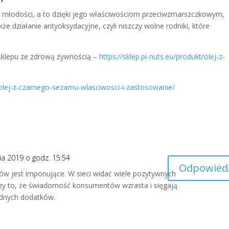
rem młodości, a to dzięki jego właściwościom przeciwzmarszczkowym,
 działanie antyoksydacyjne, czyli niszczy wolne rodniki, które
 sklepu ze zdrową żywnością –
https://sklep.pi-nuts.eu/produkt/olej-z-
/olej-z-czarnego-sezamu-wlasciwosci-i-zastosowanie/
ia 2019 o godz. 15:54
Odpowied
w jest imponujące. W sieci widać wiele pozytywnych
ieszy to, że świadomość konsumentów wzrasta i sięgają
ędnych dodatków.