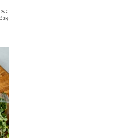
dbać
ć się