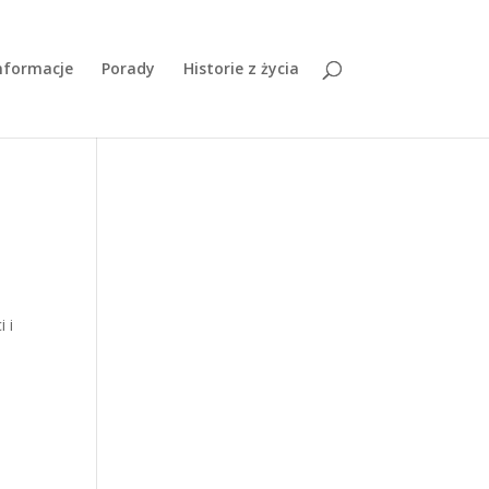
nformacje
Porady
Historie z życia
 i